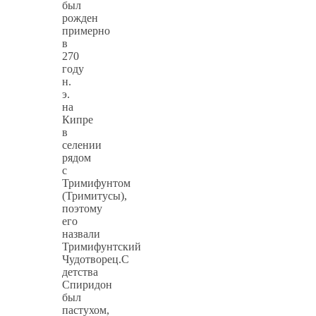
был
рожден
примерно
в
270
году
н.
э.
на
Кипре
в
селении
рядом
с
Тримифунтом
(Тримитусы),
поэтому
его
назвали
Тримифунтский
Чудотворец.С
детства
Спиридон
был
пастухом,