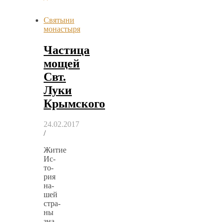
Святыни
монастыря
Частица
мощей
Свт.
Луки
Крымского
24.02.2017
/
Житие
Ис­
то­
рия
на­
шей
стра­
ны
зна­