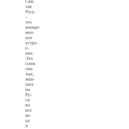
Свя­
тая
Русь
–
это
вневре­
мен­
ное
устро­
е­
ние.
Это
сонм
свя­
тых,
жив­
ших
на
Ру­
си
во
все
ве­
ка
и