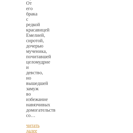
От
его
брака
с
редкой
красавицей
Емелией,
сиротой,
дочерью
мученика,
почитавшей
целомудрие
и
девство,
но
вышедшей
замуж
во
избежание
навязчивых
домогательств
со…
читать
далее