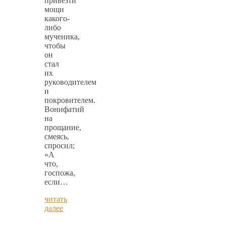
привезти
мощи
какого-
либо
мученика,
чтобы
он
стал
их
руководителем
и
покровителем.
Вонифатий
на
прощание,
смеясь,
спросил;
«А
что,
госпожа,
если…
читать
далее