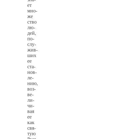
ет
мно­
же­
ство
лю­
дей,
по­
слу­
жив­
ших
ее
ста­
нов­
ле­
нию,
воз­
ве­
ли­
чи­
вая
ее
как
свя­
тую