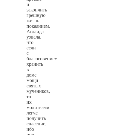
и
закончить
грешную
жизнь
покаянием.
Аглаида
узнала,
что
если
с
благоговением
хранить
в
доме
мощи
святых
мучеников,
то
их
молитвами
легче
получить
спасение,
ибо
под