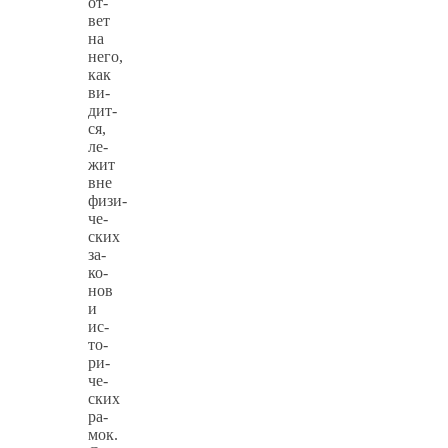
от­
вет
на
него,
как
ви­
дит­
ся,
ле­
жит
вне
физи­
че­
ских
за­
ко­
нов
и
ис­
то­
ри­
че­
ских
ра­
мок.