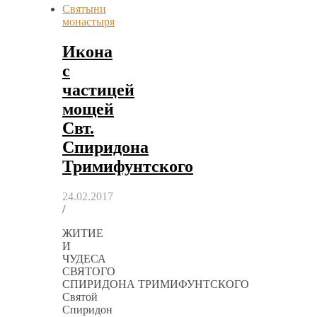
Святыни
монастыря
Икона
с
частицей
мощей
Свт.
Спиридона
Тримифунтского
24.02.2017
/
ЖИТИЕ
И
ЧУДЕСА
СВЯТОГО
СПИРИДОНА ТРИМИФУНТСКОГО
Святой
Спиридон