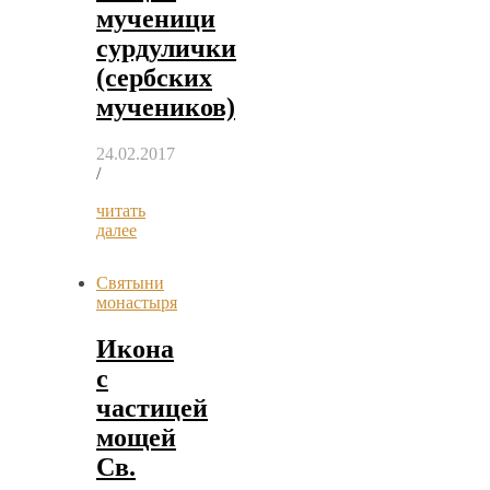
мученици
сурдулички
(сербских
мучеников)
24.02.2017
/
читать
далее
Святыни
монастыря
Икона
с
частицей
мощей
Св.