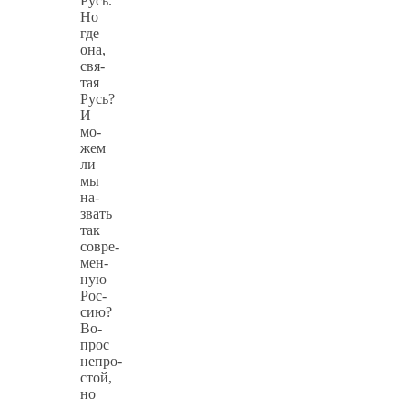
Русь.
Но
где
она,
свя­
тая
Русь?
И
мо­
жем
ли
мы
на­
звать
так
совре­
мен­
ную
Рос­
сию?
Во­
прос
непро­
стой,
но