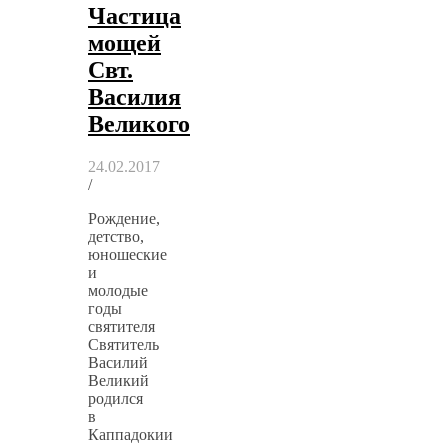
Частица
мощей
Свт.
Василия
Великого
24.02.2017
/
Рождение,
детство,
юношеские
и
молодые
годы
святителя
Святитель
Василий
Великий
родился
в
Каппадокии