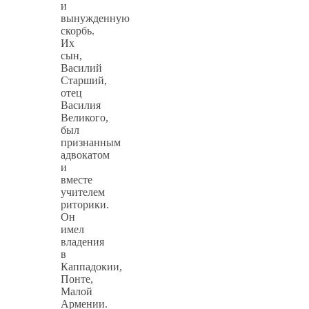
и
вынужденную
скорбь.
Их
сын,
Василий
Старший,
отец
Василия
Великого,
был
признанным
адвокатом
и
вместе
учителем
риторики.
Он
имел
владения
в
Каппадокии,
Понте,
Малой
Армении.