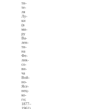
ти­
те­
ля
Лу­
ки
(в
ми­
ру
Ва­
лен­
ти­
на
Фе­
лик­
со­
ви­
ча
Вой­
но-
Ясе­
нец­
ко­
го;
1877–
1961)