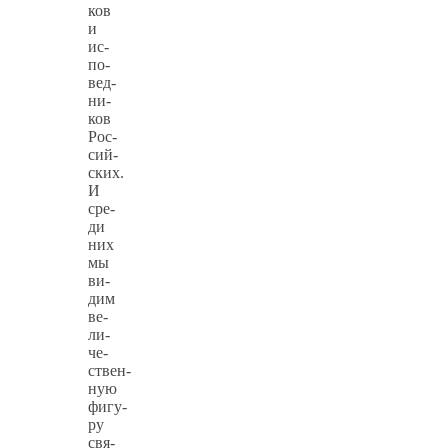
ков
и
ис­
по­
вед­
ни­
ков
Рос­
сий­
ских.
И
сре­
ди
них
мы
ви­
дим
ве­
ли­
че­
ствен­
ную
фигу­
ру
cвя­