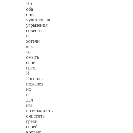
Но
оба
они
чувствовали
угрызения
совести
и
хотели
как-
то
омыть
свой
грех.
И
Господь
пожалел
их
и
дал
им
возможность
очистить
грехи
своей
кровью