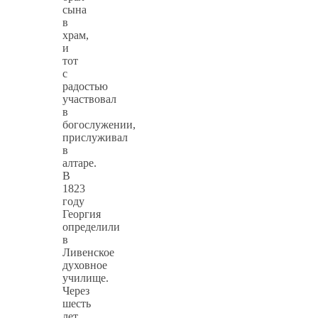
сына
в
храм,
и
тот
с
радостью
участвовал
в
богослужении,
прислуживал
в
алтаре.
В
1823
году
Георгия
определили
в
Ливенское
духовное
училище.
Через
шесть
лет