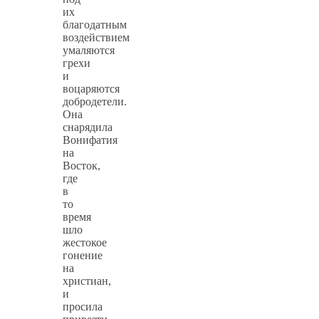
их
благодатным
воздействием
умаляются
грехи
и
воцаряются
добродетели.
Она
снарядила
Вонифатия
на
Восток,
где
в
то
время
шло
жестокое
гонение
на
христиан,
и
просила