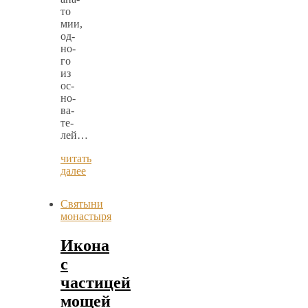
то­
мии,
од­
но­
го
из
ос­
но­
ва­
те­
лей…
читать
далее
Святыни
монастыря
Икона
с
частицей
мощей