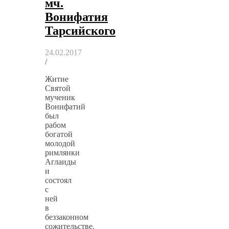
мч.
Вонифатия
Тарсийского
24.02.2017
/
Житие
Святой
мученик
Вонифатий
был
рабом
богатой
молодой
римлянки
Аглаиды
и
состоял
с
ней
в
беззаконном
сожительстве.