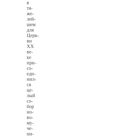
в
тя­
же­
лей­
шем
для
Церк­
ви
XX
ве­
ке
при­
со­
еди­
нил­
ся
це­
лый
со­
бор
но­
во­
му­
че­
ни­