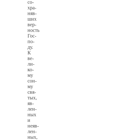
со­
хра­
няв­
ших
вер­
ность
Гос­
по­
ду.
К
ве­
ли­
ко­
му
сон­
му
свя­
тых,
яв­
лен­
ных
и
неяв­
лен­
ных,