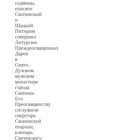
седмицы,
епископ
Скопинский
и
Шацкий
Питирим
совершил
Литургию
Преждеосвященных
Даров
в
Свято-
Духовом
мужском
монастыре
города
Скопина.
Его
Преосвященству
сослужили
секретарь
Скопинской
епархии,
ключарь
Сретенского