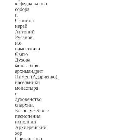
кафедрального
собора
г.
Скопина
иерей
Антоний
Русанов,
и.о
наместника
Свято-
Духова
монастыря
архимандрит
Пимен (Адарченко),
насельники
монастыря
и
духовенство
епархии.
Богослужебные
песнопения
исполнил
Архиерейский
хор
Сретенского