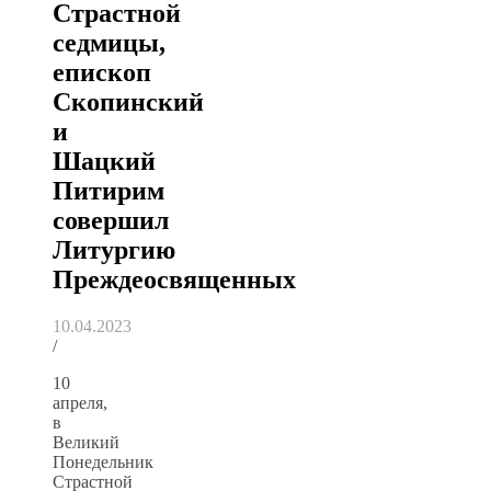
Страстной
седмицы,
епископ
Скопинский
и
Шацкий
Питирим
совершил
Литургию
Преждеосвященных
10.04.2023
/
10
апреля,
в
Великий
Понедельник
Страстной